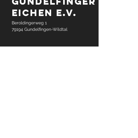
Gundelfinger
Eichen e.V.
Beroldingerweg 1
79194 Gundelfingen-Wildtal
info@gundelfinger-eichen.de
KONTAKT
Wir freuen uns über neue Zieher,
Sponsoren & alle Tauzieh-
Interessierten.
Meldet Euch einfach über unser
Kontaktformular: