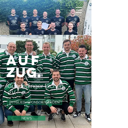
Auf
Zug
.
Gundelfinger Eichen
e.V.
MITGLIED/SPONSOR WERDEN
NEWS