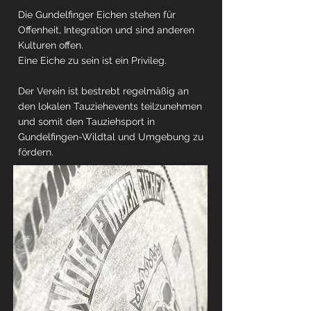
Die Gundelfinger Eichen stehen für
Offenheit, Integration und sind anderen
Kulturen offen.
Eine Eiche zu sein ist ein Privileg.
Der Verein ist bestrebt regelmäßig an
den lokalen Tauziehevents teilzunehmen
und somit den Tauziehsport in
Gundelfingen-Wildtal und Umgebung zu
fördern.