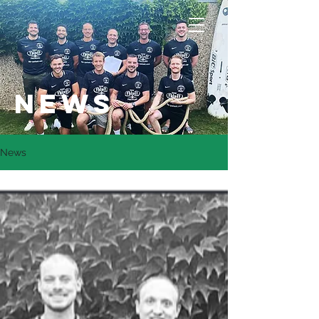
NEWs
News