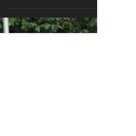
Vereinsgründung am 10.März 2021
berichtet haben. "Verbund junger...